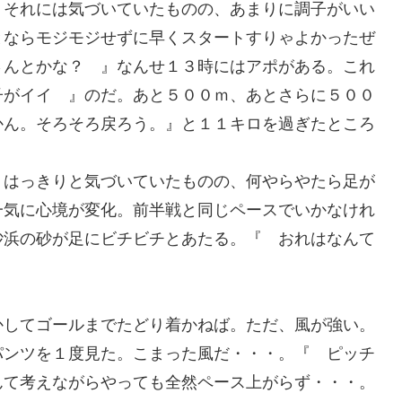
。それには気づいていたものの、あまりに調子がいい
とならモジモジせずに早くスタートすりゃよかったぜ
さんとかな？ 』なんせ１３時にはアポがある。これ
子がイイ 』のだ。あと５００ｍ、あとさらに５００
かん。そろそろ戻ろう。』と１１キロを過ぎたところ
うはっきりと気づいていたものの、何やらやたら足が
一気に心境が変化。前半戦と同じペースでいかなけれ
砂浜の砂が足にビチビチとあたる。『 おれはなんて
かしてゴールまでたどり着かねば。ただ、風が強い。
パンツを１度見た。こまった風だ・・・。『 ピッチ
んて考えながらやっても全然ペース上がらず・・・。