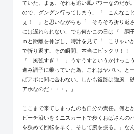
ていた。まぁ、それも追い風パワーなのだが
ので、グングン行ってしまう。『 こんなこ
ぇ！ 』と思いながらも『 そろそろ折り返
には遅れられない。でも何かこの日は『 調
ｍと距離を伸ばし、時計を見て『 こりゃい
で折り返す。その瞬間、本当にビックリ！！
『 風強すぎ！ 』うすうすというかけっこ
進み調子に乗っていた為、これはヤバい。と
ばアポに間に合わない。しかも復路は強風。
アホなのだ・・・。』
ここまで来てしまったのも自分の責任。何と
ビーチ沿いをミニスカートで歩くおばさんの
を狭めて回転を早く、そして腕を振る。』な