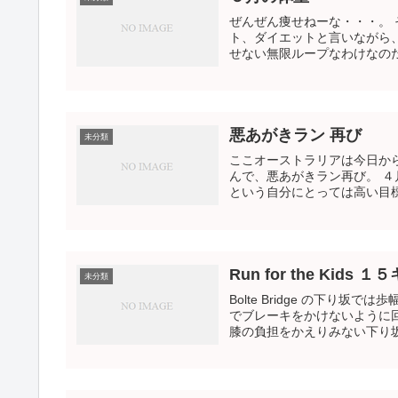
ぜんぜん痩せねーな・・・。
ト、ダイエットと言いながら
せない無限ループなわけなのだ
悪あがきラン 再び
未分類
ここオーストラリアは今日から
んで、悪あがきラン再び。 
という自分にとっては高い目標
Run for the Kids
未分類
Bolte Bridge の下り
でブレーキをかけないように
膝の負担をかえりみない下り坂