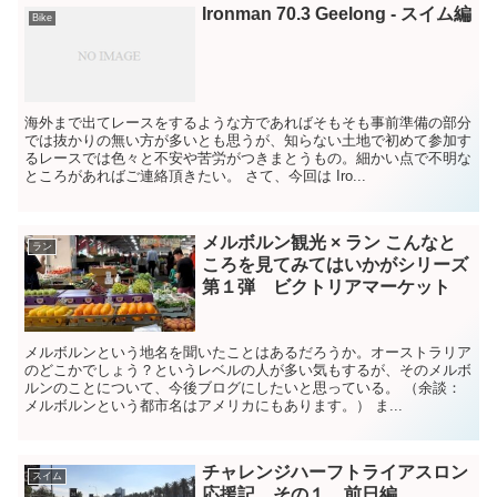
Ironman 70.3 Geelong ‐ スイム編
Bike
海外まで出てレースをするような方であればそもそも事前準備の部分
では抜かりの無い方が多いとも思うが、知らない土地で初めて参加す
るレースでは色々と不安や苦労がつきまとうもの。細かい点で不明な
ところがあればご連絡頂きたい。 さて、今回は Iro...
メルボルン観光 × ラン こんなと
ラン
ころを見てみてはいかがシリーズ
第１弾 ビクトリアマーケット
メルボルンという地名を聞いたことはあるだろうか。オーストラリア
のどこかでしょう？というレベルの人が多い気もするが、そのメルボ
ルンのことについて、今後ブログにしたいと思っている。 （余談：
メルボルンという都市名はアメリカにもあります。） ま...
チャレンジハーフトライアスロン
スイム
応援記 その１ 前日編