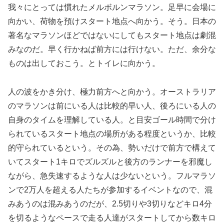
我々にとっては慣れたメルボルンマラソン。足早に会場に
向かい、荷物を預けスタート地点へ向かう。そう。日本の
著名なマラソンほどではないにしてもスタート地点は劇混
みなのだ。早く行かねば前方には行けない。ただ、余分な
ものは出しておこう。とトイレに向かう。
人の波をかき分け、極力前方へと向かう。オーストラリア
のマラソンは前にいる人は比較的早い人、後ろにいる人の
自身のタイムを理解している人。と目安ゴール時間で分け
られているスタート地点の場所がある程度というか、比較
的守られているという。その為、勢いだけで前方で構えて
いてスタート1キロでズルズルと後方のランナーを邪魔し
ながら、急失速するような人は少ないという。フルマラソ
ンで2万人を超える人たちが参加するイベントなので、混
みあうのは混みあうのだが、2.5切りや3切りなどキロ4分
を切るようなペースで走る人達がスタートしてから数キロ