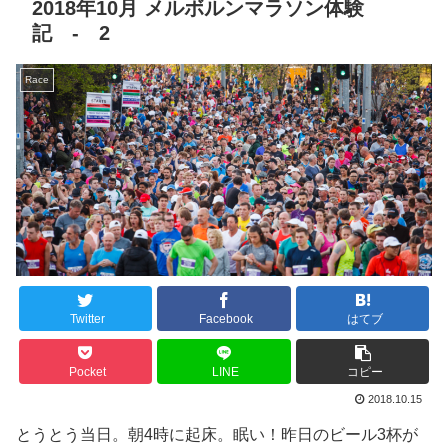
2018年10月 メルボルンマラソン体験
記 - 2
Race
Twitter
Facebook
はてブ
Pocket
LINE
コピー
2018.10.15
とうとう当日。朝4時に起床。眠い！昨日のビール3杯が