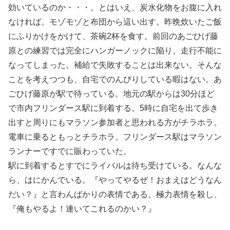
効いているのか・・・。とはいえ、炭水化物をお腹に入れ
なければ。モゾモゾと布団から這い出す。昨晩炊いたご飯
にふりかけをかけて、茶碗2杯を食す。前回のあごひげ藤
原との練習では完全にハンガーノックに陥り、走行不能に
なってしまった。補給で失敗することは出来ない。そんな
ことを考えつつも、自宅でのんびりしている暇はない。あ
ごひげ藤原が駅で待っている。地元の駅からは30分ほど
で市内フリンダース駅に到着する。5時に自宅を出て歩き
出すと周りにもマラソン参加者と思われる方がチラホラ。
電車に乗るともっとチラホラ。フリンダース駅はマラソン
ランナーですでに賑わっていた。
駅に到着するとすでにライバルは待ち受けている。なんな
ら、はにかんでいる。『やってやるぜ！おまえはどうなん
だい？』と言わんばかりの表情である。極力表情を殺し、
『俺もやるよ！連いてこれるのかい？』