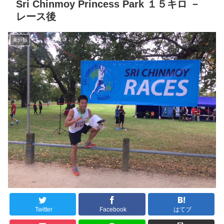
Sri Chinmoy Princess Park １５キロ －
レース後
未分類
Twitter
Facebook
はてブ