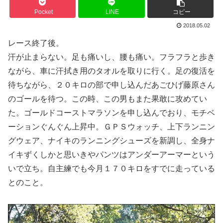
Pocket
LINE
コピー
2018.05.02
レース終了後。
汗が止まらない。足も痛いし、腰も痛い。フラフラと歩き
ながら、車に汗拭き用のタオルを取りに行く。足の復活を
待ちながら、２０キロの部で申し込んだあごひげ藤原さん
のゴールを待つ。この時、この男もまた果敢に攻めてい
た。ゴールドコーストマラソンを申し込んでおり、モチベ
ーションぐんぐん上昇中。ＧＰＳウォッチ、上下ランニン
グウェア、ナイキのランニングシューズを新調し、全身ナ
イキずくしかと思いきやパンツはアンダーアーマーという
いで立ち。自主練でも今月１７０キロをすでに走っている
とのこと。