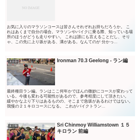
お気に入りのマラソンコースは皆さんそれぞれお持ちだろうか。 こ
れはあくまで自分の場合。マラソンやバイクに乗る際、知っている場
所のほうがどうも走りやすい。 これは誰にも言えることだし、そり
ゃ、この先に上り坂がある、溝がある。なんてのが 分かっ...
Ironman 70.3 Geelong ‐ ラン編
未分類
最終種目ラン編。ランはここ何年かでほんの微妙にコースが変わって
いる。今後も変わる可能性があるので、参考程度にして頂きたい。
緩やかな上り下りはあるものの、そこまで急坂があるわけではない。
我慢の２１キロコースになる。 これがバイクトラン...
Sri Chinmoy Williamstown １５
未分類
キロラン 前編