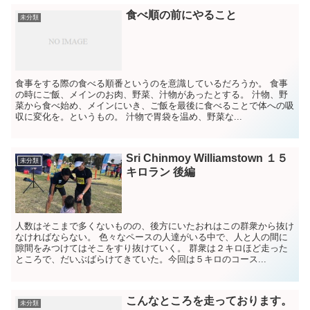
食べ順の前にやること
未分類
食事をする際の食べる順番というのを意識しているだろうか。 食事
の時にご飯、メインのお肉、野菜、汁物があったとする。 汁物、野
菜から食べ始め、メインにいき、ご飯を最後に食べることで体への吸
収に変化を。というもの。 汁物で胃袋を温め、野菜な...
Sri Chinmoy Williamstown １５
未分類
キロラン 後編
人数はそこまで多くないものの、後方にいたおれはこの群衆から抜け
なければならない。 色々なペースの人達がいる中で、人と人の間に
隙間をみつけてはそこをすり抜けていく。 群衆は２キロほど走った
ところで、だいぶばらけてきていた。今回は５キロのコース...
こんなところを走っております。
未分類