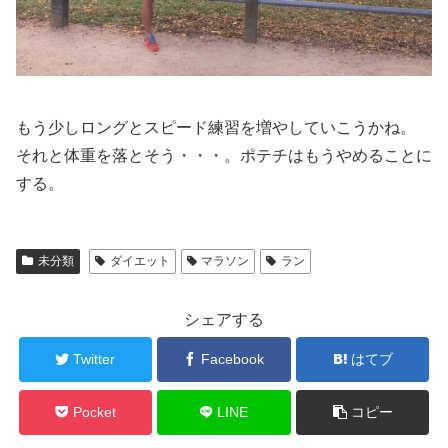
もう少しロングとスピード練習を増やしていこうかね。
それと体重を落とそう・・・。ポテチはもうやめることに
する。
未分類
ダイエット
マラソン
ラン
シェアする
Twitter
Facebook
はてブ
Pocket
LINE
コピー