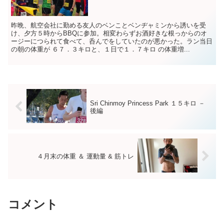
昨晩、航空会社に勤める友人のベンことベンヂャミンから誘いを受
け、夕方５時からBBQに参加。相変わらずお酒好きな根っからのオ
ージーにつられて食べて、呑んでをしていたのが悪かった。ラン当日
の朝の体重が ６７．３キロと、１日で１．７キロ の体重増...
Sri Chinmoy Princess Park １５キロ －
後編
４月末の体重 ＆ 運動量 & 筋トレ
コメント