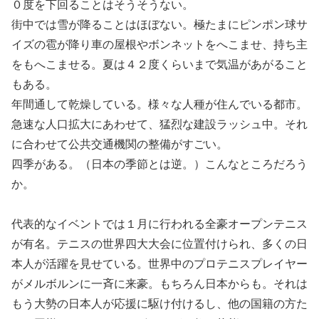
０度を下回ることはそうそうない。
街中では雪が降ることはほぼない。極たまにピンポン球サ
イズの雹が降り車の屋根やボンネットをへこませ、持ち主
をもへこませる。夏は４２度くらいまで気温があがること
もある。
年間通して乾燥している。様々な人種が住んでいる都市。
急速な人口拡大にあわせて、猛烈な建設ラッシュ中。それ
に合わせて公共交通機関の整備がすごい。
四季がある。（日本の季節とは逆。）こんなところだろう
か。
代表的なイベントでは１月に行われる全豪オープンテニス
が有名。テニスの世界四大大会に位置付けられ、多くの日
本人が活躍を見せている。世界中のプロテニスプレイヤー
がメルボルンに一斉に来豪。もちろん日本からも。それは
もう大勢の日本人が応援に駆け付けるし、他の国籍の方た