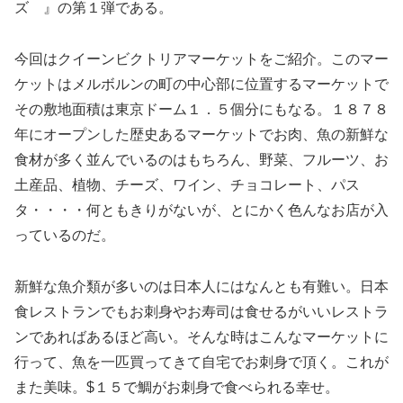
ズ 』の第１弾である。
今回はクイーンビクトリアマーケットをご紹介。このマー
ケットはメルボルンの町の中心部に位置するマーケットで
その敷地面積は東京ドーム１．５個分にもなる。１８７８
年にオープンした歴史あるマーケットでお肉、魚の新鮮な
食材が多く並んでいるのはもちろん、野菜、フルーツ、お
土産品、植物、チーズ、ワイン、チョコレート、パス
タ・・・・何ともきりがないが、とにかく色んなお店が入
っているのだ。
新鮮な魚介類が多いのは日本人にはなんとも有難い。日本
食レストランでもお刺身やお寿司は食せるがいいレストラ
ンであればあるほど高い。そんな時はこんなマーケットに
行って、魚を一匹買ってきて自宅でお刺身で頂く。これが
また美味。$１５で鯛がお刺身で食べられる幸せ。