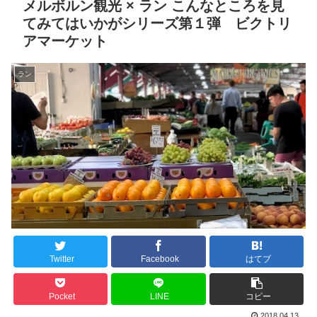
メルボルン観光 × ラン こんなところを見
てみてはいかがシリーズ第１弾 ビクトリ
アマーケット
ラン
Twitter
Facebook
はてブ
Pocket
LINE
コピー
2018.04.13