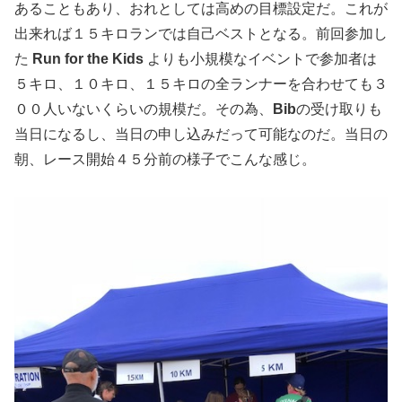
あることもあり、おれとしては高めの目標設定だ。これが
出来れば１５キロランでは自己ベストとなる。前回参加し
た
Run for the Kids
よりも小規模なイベントで参加者は
５キロ、１０キロ、１５キロの全ランナーを合わせても３
００人いないくらいの規模だ。その為、
Bib
の受け取りも
当日になるし、当日の申し込みだって可能なのだ。当日の
朝、レース開始４５分前の様子でこんな感じ。