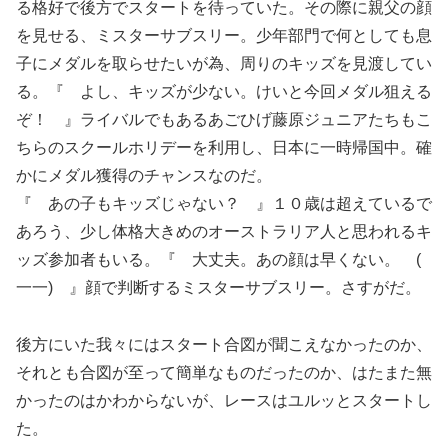
る格好で後方でスタートを待っていた。その際に親父の顔
を見せる、ミスターサブスリー。少年部門で何としても息
子にメダルを取らせたいが為、周りのキッズを見渡してい
る。『 よし、キッズが少ない。けいと今回メダル狙える
ぞ！ 』ライバルでもあるあごひげ藤原ジュニアたちもこ
ちらのスクールホリデーを利用し、日本に一時帰国中。確
かにメダル獲得のチャンスなのだ。
『 あの子もキッズじゃない？ 』１０歳は超えているで
あろう、少し体格大きめのオーストラリア人と思われるキ
ッズ参加者もいる。『 大丈夫。あの顔は早くない。 (
一一) 』顔で判断するミスターサブスリー。さすがだ。
後方にいた我々にはスタート合図が聞こえなかったのか、
それとも合図が至って簡単なものだったのか、はたまた無
かったのはかわからないが、レースはユルッとスタートし
た。