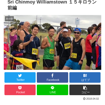
Sri Chinmoy Williamstown １５キロラン
前編
未分類
Twitter
Facebook
はてブ
Pocket
LINE
コピー
2018.04.02