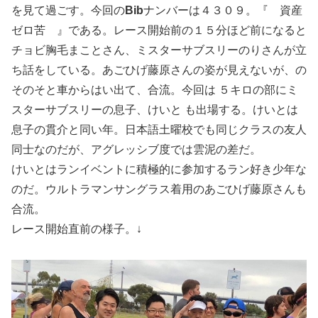
を見て過ごす。今回の
Bib
ナンバーは４３０９。『 資産
ゼロ苦 』である。レース開始前の１５分ほど前になると
チョビ胸毛まことさん、ミスターサブスリーのりさんが立
ち話をしている。あごひげ藤原さんの姿が見えないが、の
そのそと車からはい出て、合流。今回は ５キロの部にミ
スターサブスリーの息子、けいと も出場する。けいとは
息子の貫介と同い年。日本語土曜校でも同じクラスの友人
同士なのだが、アグレッシブ度では雲泥の差だ。
けいとはランイベントに積極的に参加するラン好き少年な
のだ。ウルトラマンサングラス着用のあごひげ藤原さんも
合流。
レース開始直前の様子。↓