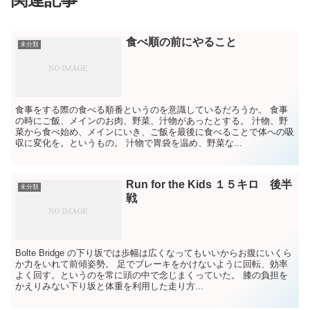
食べ順の前にやること
未分類
食事をする際の食べる順番というのを意識しているだろうか。 食事
の時にご飯、メインのお肉、野菜、汁物があったとする。 汁物、野
菜から食べ始め、メインにいき、ご飯を最後に食べることで体への吸
収に変化を。というもの。 汁物で胃袋を温め、野菜な...
Run for the Kids １５キロ 後半
未分類
戦
Bolte Bridge の下り坂では歩幅は広くなってもいいからお腹にいくら
か力をいれて前傾姿勢。 足でブレーキをかけないように回転、効率
よく回す。というのを常に頭の中で念じまくっていた。 膝の負担を
かえりみない下り坂と体重を利用した走り方...