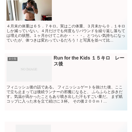
４月末の体重は６５．７キロ。実はこの体重、３月末から０．１キロ
しか減っていない。４月だけでも何度もリバウンドを繰り返し落ちて
は増えの状態。１ヶ月かけてこれか・・・・。とつらい気持ちになっ
ていたが、体つきは変わっているだろう！と写真を並べて比...
Run for the Kids １５キロ レー
未分類
ス後
フィニッシュ後の話である。 フィニッシュゲートを抜けた後、ここ
で立ち止まっては後続ランナーの邪魔になると、 ふらふらと歩きだ
す。気温が高かったこともあり噴き出した汗もすごい量だ。 まず紙
コップに入った水を立て続けに３杯。 その後２００ｍｌ...