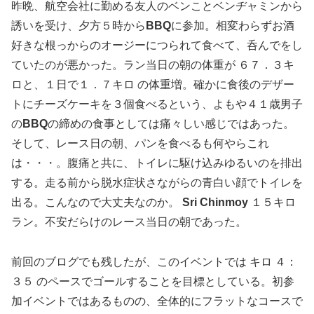
昨晩、航空会社に勤める友人のベンことベンヂャミンから
誘いを受け、夕方５時から
BBQ
に参加。相変わらずお酒
好きな根っからのオージーにつられて食べて、呑んでをし
ていたのが悪かった。ラン当日の朝の体重が ６７．３キ
ロと、１日で１．７キロ の体重増。確かに食後のデザー
トにチーズケーキを３個食べるという、よもや４１歳男子
の
BBQ
の締めの食事としては痛々しい感じではあった。
そして、レース日の朝、パンを食べるも何やらこれ
は・・・。腹痛と共に、トイレに駆け込みゆるいのを排出
する。走る前から脱水症状さながらの青白い顔でトイレを
出る。こんなので大丈夫なのか。
Sri Chinmoy
１５キロ
ラン。不安だらけのレース当日の朝であった。
前回のブログでも残したが、このイベントでは キロ ４：
３５ のペースでゴールすることを目標としている。初参
加イベントではあるものの、全体的にフラットなコースで