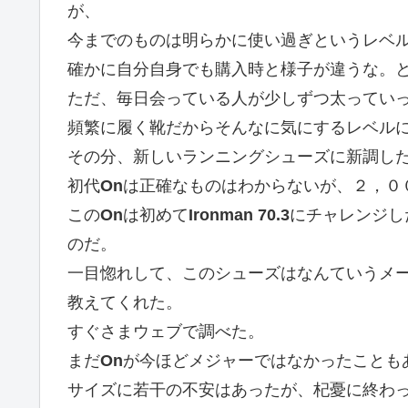
が、
今までのものは明らかに使い過ぎというレベ
確かに自分自身でも購入時と様子が違うな。
ただ、毎日会っている人が少しずつ太ってい
頻繁に履く靴だからそんなに気にするレベル
その分、新しいランニングシューズに新調し
初代
On
は正確なものはわからないが、２，０
この
On
は初めて
Ironman 70.3
にチャレンジし
のだ。
一目惚れして、このシューズはなんていうメ
教えてくれた。
すぐさまウェブで調べた。
まだ
On
が今ほどメジャーではなかったことも
サイズに若干の不安はあったが、杞憂に終わ