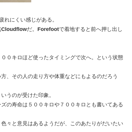
疲れにくい感じがある。
然
Cloudflow
だ。
Forefoot
で着地すると前へ押し出し
３００キロほど使ったタイミングで次へ。という状態
い方、その人の走り方や体重などにもよるのだろう
というのが受けた印象。
ーズの寿命は５００キロや７００キロとも書いてある
。色々と意見はあるようだが、このあたりがだいたい