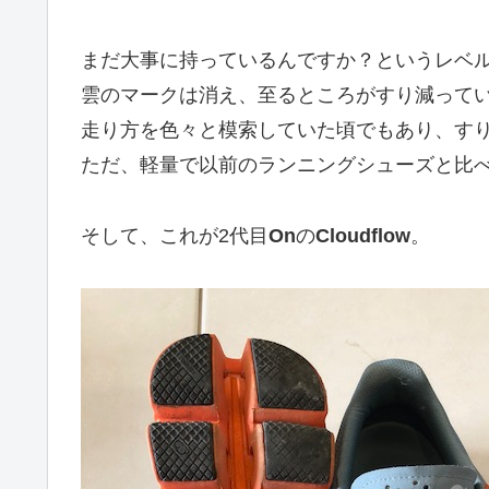
まだ大事に持っているんですか？というレベ
雲のマークは消え、至るところがすり減って
走り方を色々と模索していた頃でもあり、す
ただ、軽量で以前のランニングシューズと比
そして、これが2代目
On
の
Cloudflow
。