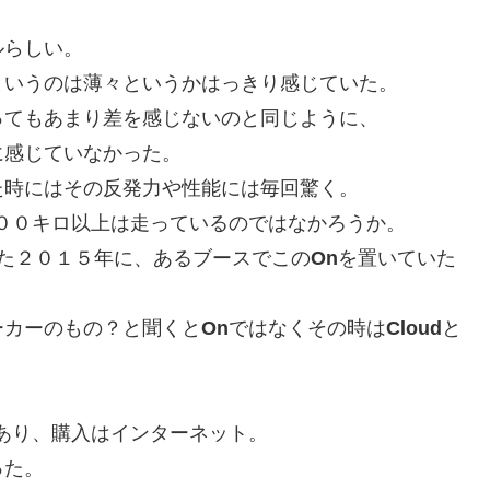
ルらしい。
というのは薄々というかはっきり感じていた。
ってもあまり差を感じないのと同じように、
に感じていなかった。
た時にはその反発力や性能には毎回驚く。
００キロ以上は走っているのではなかろうか。
た２０１５年に、あるブースでこの
On
を置いていた
ーカーのもの？と聞くと
On
ではなくその時は
Cloud
と
あり、購入はインターネット。
った。