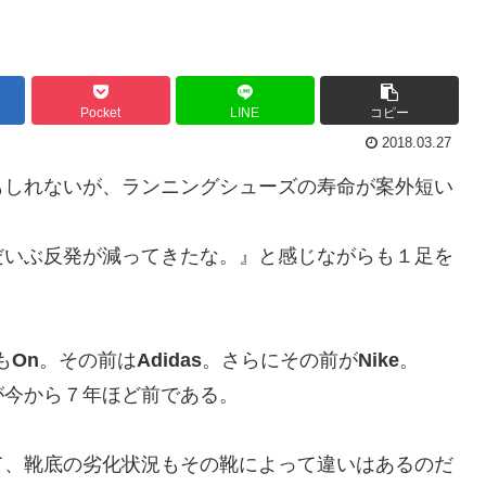
Pocket
LINE
コピー
2018.03.27
もしれないが、ランニングシューズの寿命が案外短い
だいぶ反発が減ってきたな。』と感じながらも１足を
も
On
。その前は
Adidas
。さらにその前が
Nike
。
が今から７年ほど前である。
て、靴底の劣化状況もその靴によって違いはあるのだ