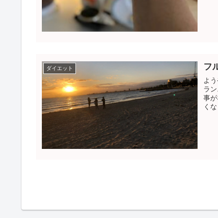
フ
ダイエット
よう
ラン
事が
くな