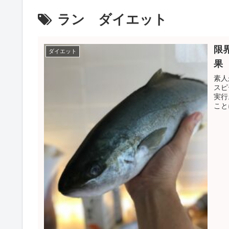
ラン ダイエット
限
ダイエット
果
素人
スピ
実行
こと