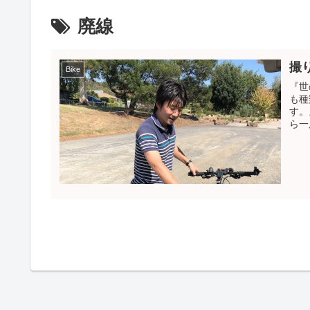
廃線
撮
Bike
『世
も種
す。
ら一