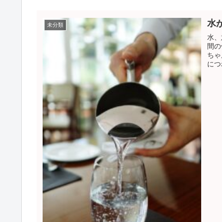
水
未分類
水、
間の
ちゃ
につ