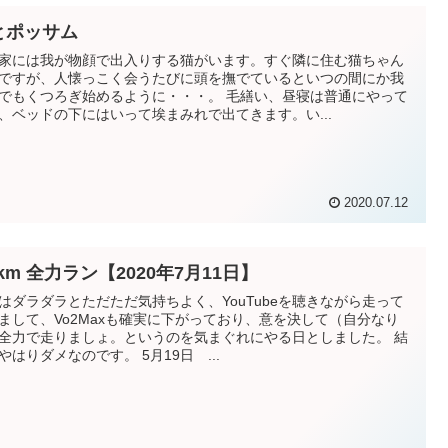
とポッサム
家には我が物顔で出入りする猫がいます。すぐ隣に住む猫ちゃん
ですが、人懐っこく会うたびに頭を撫でているといつの間にか我
でもくつろぎ始めるように・・・。 毛繕い、昼寝は普通にやって
、ベッドの下にはいって埃まみれで出てきます。い...
2020.07.12
8km 全力ラン【2020年7月11日】
はダラダラとただただ気持ちよく、YouTubeを聴きながら走って
まして、Vo2Maxも確実に下がっており、意を決して（自分なり
全力で走りましょ。というのを気まぐれにやる日としました。 結
やはりダメなのです。 5月19日 ...