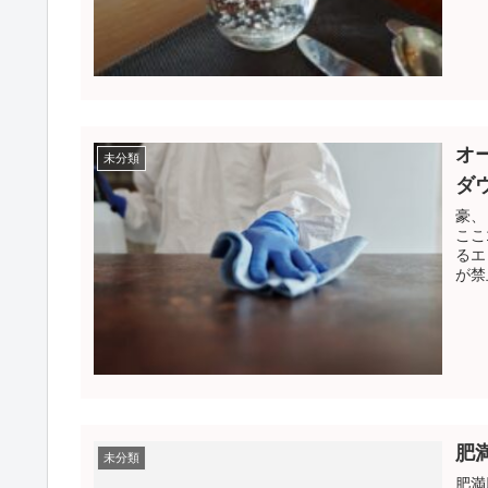
オ
未分類
ダ
豪、
ここ
るエ
が禁
肥
未分類
肥満