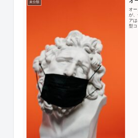
オ
未分類
オー
が、
アは
型コ