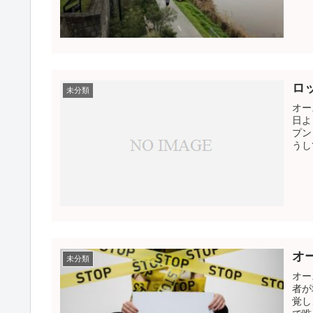
ロ
未分類
オー
日よ
プン
うし
オ
未分類
オー
者が
覚し