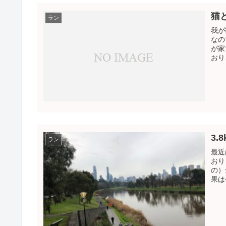
猫
ラン
我が
なの
が家
おり
3.
ラン
最近
おり
の）
果は