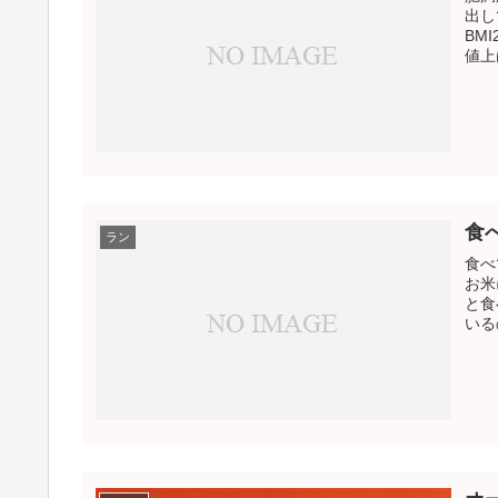
出して
BM
値上
食
ラン
食べ
お米
と食
いる