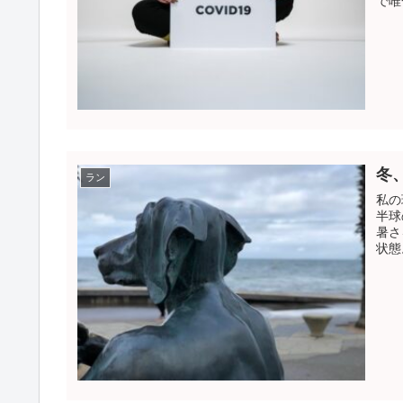
で唯
冬
ラン
私の
半球
暑さ
状態